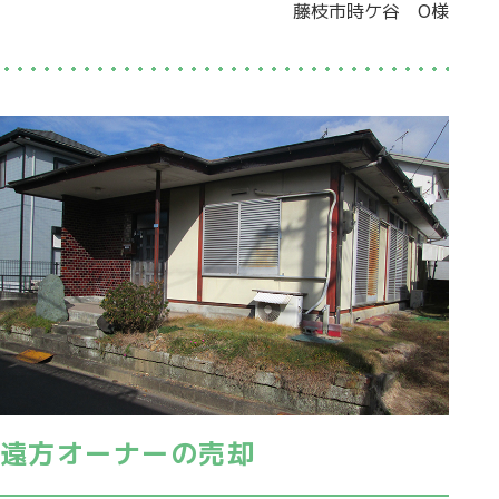
藤枝市時ケ谷 O様
遠方オーナーの売却